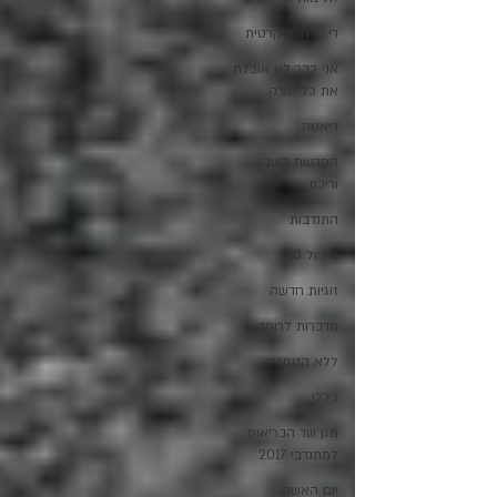
די.סי הדיסקרטית
אני כבר לא אוכלת
את כל הצ'ק...
דיאטה
הפרעות קשב
וריכוז
התנדבות
טיפול 10
זוגיות חדשה
מדברות לרוחב
ללא קטגוריה
כללי
מגן שר הבריאות
למתנדבי 2017
יום האשה