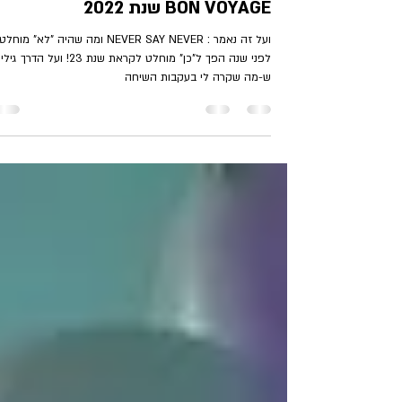
Irit Digmi -אירית דגמי
18 בדצמ׳ 2022
זמן קריאה 3 דקות
BON VOYAGE שנת 2022
ועל זה נאמר : NEVER SAY NEVER ומה שהיה "לא" מוחלט
לפני שנה הפך ל"כן" מוחלט לקראת שנת 23! ועל הדרך 
ש-מה שקרה לי בעקבות השיחה