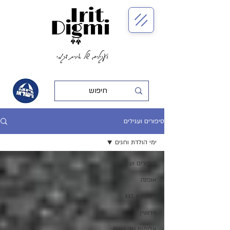
העגילים של אירית דגמי
סיפורים ועגילים
ימי הולדת וחגים
סיפורים ועגילים
אופנה
kkt eydurh
גירושין
אלימות נגד נשים.