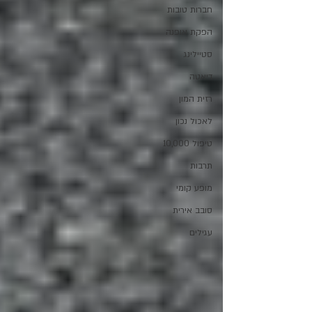
חברות טובות
הפקת אופנה
סטיילינג
דיאטה
רזית המון
לאכול נכון
טיפול 10,000
תרבות
מופע קומי
סובב אירית
עגילים