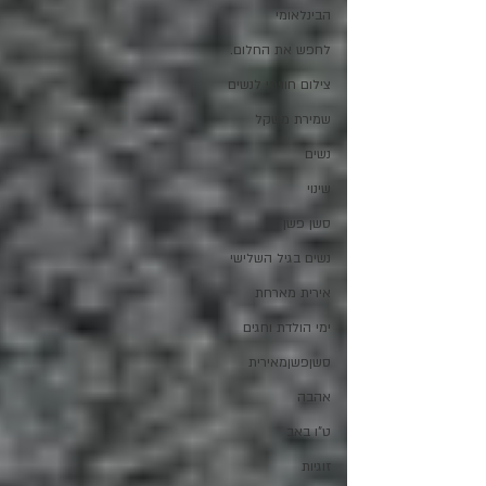
הבינלאומי
לחפש את החלום.
צילום חוויתי לנשים
שמירת משקל
נשים
שינוי
סשן פשן
נשים בגיל השלישי
אירית מארחת
ימי הולדת וחגים
סשןפשןמאירית
אהבה
ט"ו באב
זוגיות