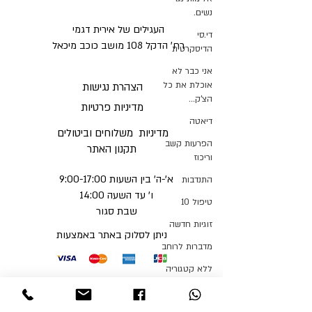
נשים.
העגילים של אירית דגמי
די.סי
רח' הדקל 108 מושב כוכב מיכאל
הדיסקרטית
אני כבר לא
אוכלת את כל
הצהרת נגישות
הצ'ק...
מדיניות פרטיות
דיאטה
מדיניות משלוחים וביטולים ​
הפרעות קשב
תקנון האתר
וריכוז
א'-ה' בין השעות 9:00-17:00
התנדבות
ו' עד השעה 14:00
טיפול 10
שבת סגור
זוגיות חדשה
ניתן לסלוק באתר באמצעות
מדברות לרוחב
ללא קטגוריה
קבלי עדכונים והטבות
כללי