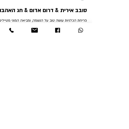
Irit Digmi -אירית דגמי
2 בפבר׳ 2022
זמן קריאה 2 דקות
סובב אירית & דרום אדום & חג האהבה
פריחת הכלניות עושה טוב על הנשמה, ומביאה המוני מטיילים
ומטיילות מכל הארץ. פריחת הכלניות משפיעה על העסקים
בדרום ובהשראת הכלניות גם העסקים פורח