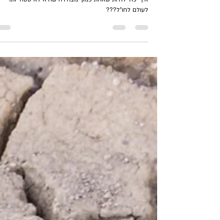
Irit Digmi -אירית דגמי
9 בדצמ׳ 2024
זמן קריאה 4 דקות
רקוויאם "לטיולים" שלי בחו"ל.
איך יכול להיות שאחת כמוך מצהירה שהיא לא טסה יותר
לעולם לחו"ל???