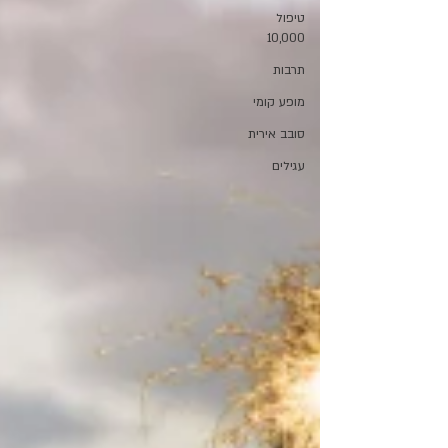
טיפול
10,000
תרבות
מופע קומי
סובב אירית
עגילים