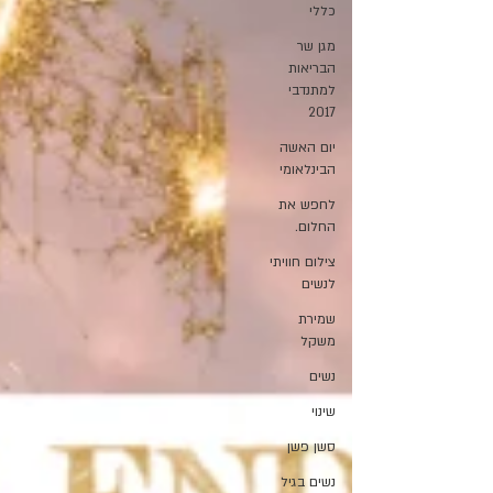
כללי
מגן שר
הבריאות
למתנדבי
2017
יום האשה
הבינלאומי
לחפש את
החלום.
צילום חוויתי
לנשים
שמירת
משקל
נשים
שינוי
סשן פשן
נשים בגיל