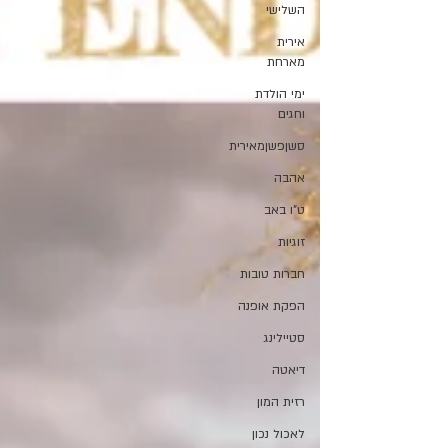
השלישי
אירית
מארחת
ימי הולדת
וחגים
סשןפשןמאירית
אהבה
ט"ו באב
זוגיות
חברות טובות
הפקת אופנה
סטיילינג
דיאטה
רזית המון
לאכול נכון