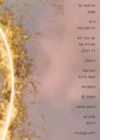
אלימות נגד
נשים.
די.סי
הדיסקרטית
אני כבר לא
אוכלת את
כל הצ'ק...
דיאטה
הפרעות
קשב וריכוז
התנדבות
טיפול 10
זוגיות חדשה
מדברות
לרוחב
ללא קטגוריה