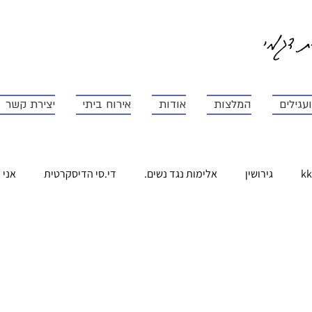
ית דגמי
עגילים
המלצות
אודות
אירוח ביתי
יצירת קשר
kk
גירושין
אלימות נגד נשים.
די.סי הדיסקרטית
אני 
התנדבות
טיפול 10
זוגיות חדשה
מדברות לרוחב
ל
יום האשה הבינלאומי
לחפש את החלום.
צילום חוויתי לנשים