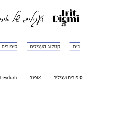
העגילים של איר
בית
קטלוג העגילים
סיפורים ו
סיפורים ועגילים
אופנה
t eydurh
דיאטה
הפרעות קשב וריכוז
מגן שר הבריאות למתנדבי 2017