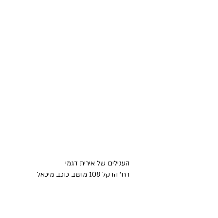
שינוי
סשן פשן
נשים בגיל ה
זוגיות
חברות טובות
העגילים של אירית דגמי
רח' הדקל 108 מושב כוכב מיכאל