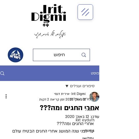
העגילים של אירית דגמי
פוסט
סיפורים ועגילים
Irit Digmi -אירית דגמי
סיפורים ועגילים
11 באוק׳ 2020
זמן קריאה 2 דקות
אחרי החגים ומה???
אופנה
עודכן:
12 באוק׳ 2020
kkt eydurh
אחרי החגים ומה???
גירושין
עד לפני שנה המושג אחרי החגים הבטיח עולם 
ומלואו.