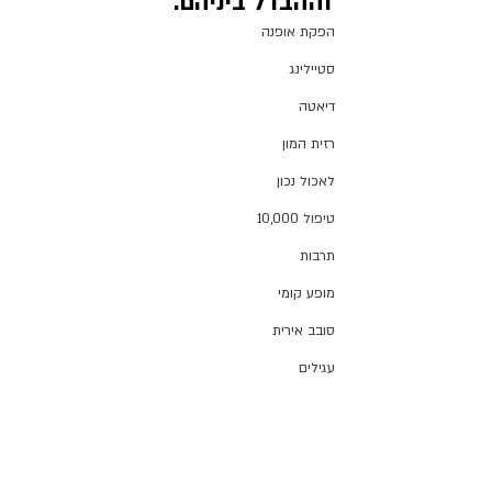
וההבדל ביניהם.
הפקת אופנה
סטיילינג
דיאטה
רזית המון
לאכול נכון
טיפול 10,000
תרבות
מופע קומי
סובב אירית
עגילים