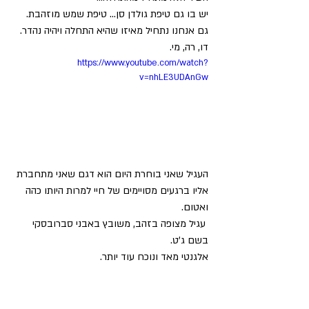
יש בו גם טיפת גולדן סן... טיפת שמש מוזהבת.
גם אנחנו נתחיל מאיזו שהיא התחלה ויהיה נהדר.
דו, רה, מי.
https://www.youtube.com/watch?
v=nhLE3UDAnGw
העגיל שאני בוחרת היום הוא דגם שאני מתחברת 
אליו ברגעים מסויימים של חיי למרות היותו כהה 
ואטום.
 עגיל מצופה בזהב, משובץ באבני סברובסקי 
בשם ג'ט.
אלגנטי מאד ונוכח עוד יותר.