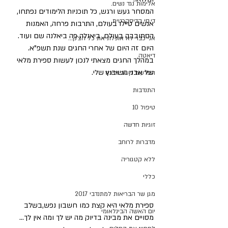
אלימות נגד נשים.
המסחר געש ורגש, כל תוכניות הלימודים נפתחו, 
די.סי הדיסקרטית
אנשים טיילו בעולם, התרבות פרחה, האמנות 
הסתובבה בעולם, ביאנלה פה ביאלנה שם ועוד.
אני כבר לא אוכלת את כל הצ'ק...
היום זה היום של אחרי החגים שנת תשפ"א.
דיאטה
במהלך החגים מצאתי לנכון לעשות ספירת מלאי 
של אבני השיבוץ שלי.
הפרעות קשב וריכוז
התנדבות
טיפול 10
זוגיות חדשה
מדברות לרוחב
ללא קטגוריה
כללי
מגן שר הבריאות למתנדבי 2017
ספירת מלאי היא קצת כמו חשבון נפש,בשלב 
יום האשה הבינלאומי
מסויים את מבינה בדיוק מה יש לך ומה אין לך...