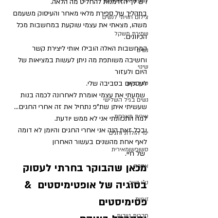
לחפש את החלום.
ויש לך הזדמנות להחליט מה הלאה.
בתהליך של ספירת מלאי מאחר והעיסוק משעמם 
צילום חוויתי לנשים
משהו, מצאתי את עצמי שוקעת במחשבות מכל 
שמירת משקל
הכיוונים.
המחשבות האלה הובילו אותי ליצירת קשר 
נשים
וחשיבה משותפת מה ניתן לעשות במציאות של 
שינוי
היום ולעזור 
לעסקים בסביבה שלי.
סשן פשן
 שמעתי את עצמי אומרת לאחרונה לכמה בנות 
נשים בגיל השלישי
שעשיתי איתן שת"פ נתחיל את זה אחרי החגים...
אירית מארחת
למה התכוונתי אני לא ממש יודעת.
ובכל זאת הנה אני אחרי החגים והיומן לא דומה 
ימי הולדת וחגים
לאף אחת מהשנים בעשור האחרון
סשןפשןמאירית
 של חיי.
מכאן שהבוקר בחרתי לעסוק 
אהבה
בסוגיה של אופטימיסטים  & 
ט"ו באב
זוגיות
פסימיסטים
חברות טובות