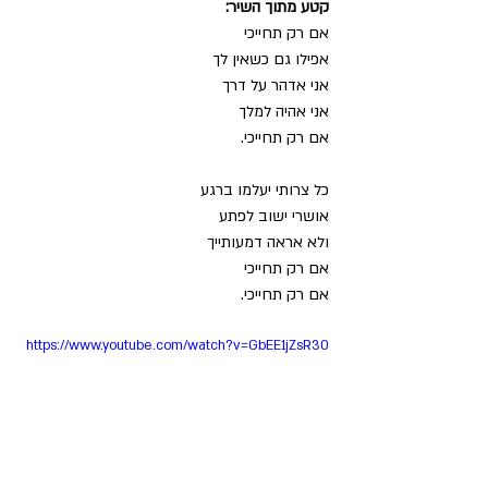
קטע מתוך השיר:
אם רק תחייכי
אפילו גם כשאין לך
אני אדהר על דרך
אני אהיה למלך
אם רק תחייכי.
כל צרותי יעלמו ברגע
אושרי ישוב לפתע
ולא אראה דמעותייך
אם רק תחייכי
אם רק תחייכי.
https://www.youtube.com/watch?v=GbEE1jZsR30