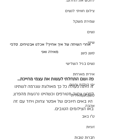
לחפש את החלום.
צילום חוויתי לנשים
שמירת משקל
נשים
שינוי
אחרי השיחה של איך אחייך? אכלנו אבטיחים. סלפי 
מאירה ואני
סשן פשן
נשים בגיל השלישי
אירית מארחת
פה ושם התחלתי לעשות את עצמי מחייכת... 
ימי הולדת וחגים
זו היתה פעולה כל כך מאולצת שגרמה לשתינו 
לפרצי צחוק מטורפים וכשהיינו נרגעות מהפרץ,
סשןפשןמאירית
 היו באים חיוכים של אפטר צחוק ויחד עם זה 
אהבה
באו הצילומים הטובים.
ט"ו באב
זוגיות
חברות טובות