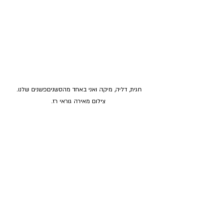
חגית, דליה, מיקה ואני באחד מהסשניםפשנים שלנו. 
צילום מאירה גוראי רז.