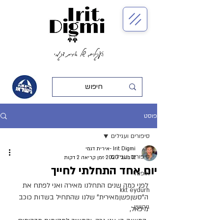
העגילים של אירית דגמי
פוסט
סיפורים ועגילים
Irit Digmi -אירית דגמי
סיפורים ועגילים
11 בנוב׳ 2020
זמן קריאה 2 דקות
יום אחד התחלתי לחייך
אופנה
לפני כמה שנים התחלנו מאירה ואני לפתח את 
kkt eydurh
ה"סשןפשןמאירית" שלנו שהתחיל בשדות כוכב 
גירושין
מיכאל,