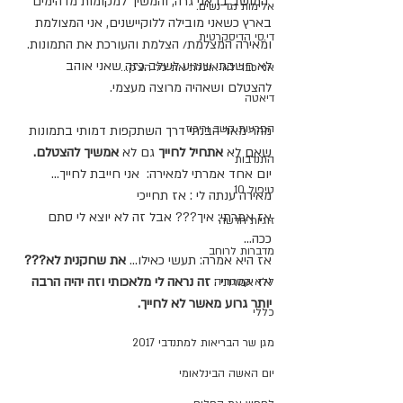
 המושב בו אני גרה, והמשיך למקומות מדהימים 
אלימות נגד נשים.
בארץ כשאני מובילה ללוקיישנים, אני המצולמת
די.סי הדיסקרטית
ומאירה המצלמת/ הצלמת והעורכת את התמונות.
לא חשבתי שנגיע לשלב כזה שאני אוהב 
אני כבר לא אוכלת את כל הצ'ק...
להצטלם ושאהיה מרוצה מעצמי. 
דיאטה
הפרעות קשב וריכוז
מהר מאד הבנתי דרך השתקפות דמותי בתמונות 
שאם לא 
אתחיל לחייך 
גם לא 
אמשיך להצטלם.
התנדבות
יום אחד אמרתי למאירה:  אני חייבת לחייך... 
טיפול 10
מאירה ענתה לי : אז תחייכי 
אז אמרתי: איך??? אבל זה לא יוצא לי סתם 
זוגיות חדשה
ככה... 
מדברות לרוחב
אז היא אמרה: תעשי כאילו... 
את שחקנית לא??? 
אז אמרתי : 
זה נראה לי מלאכותי וזה יהיה הרבה 
ללא קטגוריה
יותר גרוע מאשר לא לחייך.
כללי
מגן שר הבריאות למתנדבי 2017
יום האשה הבינלאומי