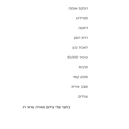
הפקת אופנה
סטיילינג
דיאטה
רזית המון
לאכול נכון
טיפול 10,000
תרבות
מופע קומי
סובב אירית
עגילים
בחצר שלי צילום מאירה גוראי רז.