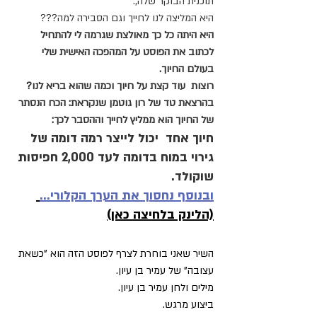
תוכנית הבוקר שלה,.
היא המליצה לנו לחייך וגם הסבירה למה???
היא היתה כל כך מאולצת שגרמה לי להתחיל  
לכתוב את הפוסט על המהפכה האישית שלי 
בעולם החיוך. 
רוצות  עוד קצת על חיוך וכמה שהוא בריא לנו?
בהרצאת טד של רון גוטמן שנקראת: הכח הנסתר 
של החיוך הוא ממליץ לחייך וההסבר לכך:
חיוך אחד  יכול לייצר רמה דומה של 
גירוי במוח בדומה לעד 2,000 חפיסות 
שוקולד
. 
ובנוסף נחסוך את הערך הקלורי...
(הלינק בלחיצה כאן)
השיר שאני בוחרת לצרף לפוסט הזה הוא "כשאת 
עצובה" של עמיר בן עיון.
מילים ולחן עמיר בן עיון.
ביצוע מרגש.