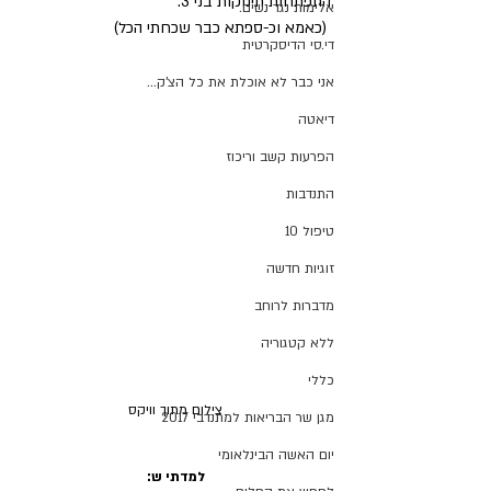
התפתחות תינוקות בני 3.
אלימות נגד נשים.
 (כאמא וכ-ספתא כבר שכחתי הכל) 
די.סי הדיסקרטית
אני כבר לא אוכלת את כל הצ'ק...
דיאטה
הפרעות קשב וריכוז
התנדבות
טיפול 10
זוגיות חדשה
מדברות לרוחב
ללא קטגוריה
כללי
צילום מתוך וויקס
מגן שר הבריאות למתנדבי 2017
יום האשה הבינלאומי
למדתי ש: