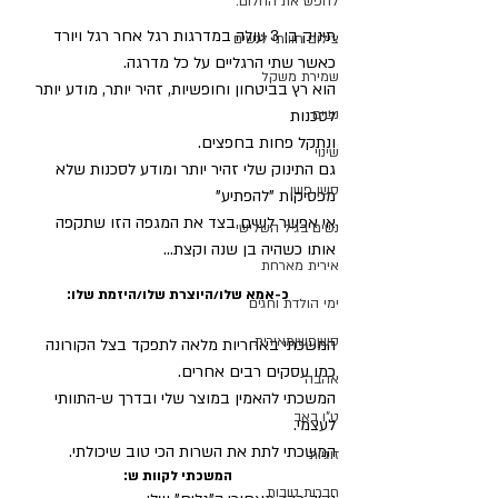
לחפש את החלום.
תינוק בן 3 עולה במדרגות רגל אחר רגל ויורד 
צילום חוויתי לנשים
כאשר שתי הרגליים על כל מדרגה.
שמירת משקל
הוא רץ בביטחון וחופשיות, זהיר יותר, מודע יותר 
נשים
לסכנות
ונתקל פחות בחפצים.
שינוי
גם התינוק שלי זהיר יותר ומודע לסכנות שלא 
סשן פשן
מפסיקות "להפתיע"
אי אפשר לשים בצד את המגפה הזו שתקפה 
נשים בגיל השלישי
אותו כשהיה בן שנה וקצת...
אירית מארחת
כ-אמא שלו/היוצרת שלו/היזמת שלו:
ימי הולדת וחגים
סשןפשןמאירית
המשכתי באחריות מלאה לתפקד בצל הקורונה 
כמו עסקים רבים אחרים.
אהבה
המשכתי להאמין במוצר שלי ובדרך ש-התוותי 
ט"ו באב
לעצמי.
המשכתי לתת את השרות הכי טוב שיכולתי.
זוגיות
המשכתי לקוות ש:
חברות טובות