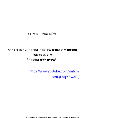
צילום מאירה גוראי רז
מצרפת את הסרט שצילמה, הפיקה וערכה חברתי 
אילנה פרנקל.
 "אירית ללא הפסקה"
https://www.youtube.com/watch?
v=sQFhqMSw3Pg