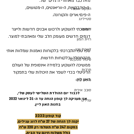
נהיה כבר מאחורי ה"גלים" של:
 ה-הידבקויות, ה-ווריאנטים, ה-מטושים, 
הפקת אופנה
ה-פי.סי.ארים והקורונה.
סטיילינג
המשכתי להשקיע ולרכוש אבנים חדשות ולייצר 
דיאטה
דגמים חדשים מעומק הלב שלי ומאהבתי למוצר.
רזית המון
לאכול נכון
טפו טפו התברכתי בלקוחות נאמנות שמלוות אותי 
מההתחלה ובלקוחות חדשות.
טיפול 10,000
ממשיכה להשקיע בלמידה אינסופית של העולם 
תרבות
הדיגיטלי בכדי לשפר את היכולות שלי בתפקוד
האון ליין.
מופע קומי
סובב אירית
לכבוד יום ההולדת השלישי לעסק שלי, 
אני מעניקה לך קופון הנחה עד ה-31 לינואר 2022
עגילים
 בחנות האון ליין.
קוד קופון:3333
יקנה לך הנחה של 27 ש"ח לזוג עגילים.
במקום 247 ש"ח תשלמי רק 220 ש"ח 
כולל משלוח חינם עד הבית.