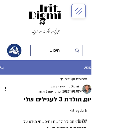
העגילים של אירית דגמי
פוסט
סיפורים ועגילים
Irit Digmi -אירית דגמי
סיפורים ועגילים
16 בינו׳ 2022
זמן קריאה 1 דקות
יום הולדת 3 לעגילים שלי
אופנה
kkt eydurh
גירושין
נכנסתי הבוקר לרשת וחיפשתי מידע על 