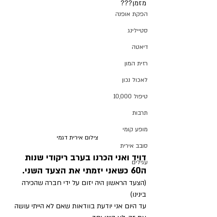
מזמן???
הפקת אופנה
סטיילינג
דיאטה
רזית המון
לאכול נכון
טיפול 10,000
תרבות
מופע קומי
צילום אירית דגמי
סובב אירית
דויד ואני הכרנו בערב ריקודי שנות 
עגילים
ה60 כשאני יזמתי את הצעד השני.
(הצעד הראשון היה יזום על ידי חברה שהכירה 
בינינו)
עד היום אני יודעת בוודאות שאם לא הייתי עושה 