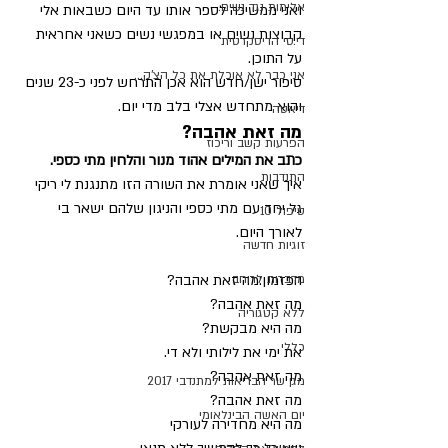
אלימות נגד נשים.
ואני ממשיכה לספר אותו עד היום כשבאות אלי 
קבוצות נשים או במפגשי נשים כשאני אחראית 
די.סי הדיסקרטית
על התוכן.
אני כבר לא אוכלת את כל הצ'ק...
סיפור ישן/חדש הוא אכן התרחש לפני כ-23 שנים 
והוא מתחדש אצלי בלב מדי יום.
דיאטה
מה זאת אהבה? 
הפרעות קשב וריכוז
כתב את המילים אהוד מנור והלחין מתי כספי.
התנדבות
איך שאני אומרת את השורה הזו מתנגנת לי ריקי 
גל יחד עם מתי כספי והניגון שלהם ישאר בי 
טיפול 10
לאורך היום.
זוגיות חדשה
מדברות לרוחב
הפזמון:מה זאת אהבה?
מה זאת אהבה?
ללא קטגוריה
מה היא מבקשת?
כללי
את ימי את לילותי ולא די.
מה זאת אהבה?
מגן שר הבריאות למתנדבי 2017
מה זאת אהבה?
יום האשה הבינלאומי
מה היא מחדירה לעורקי