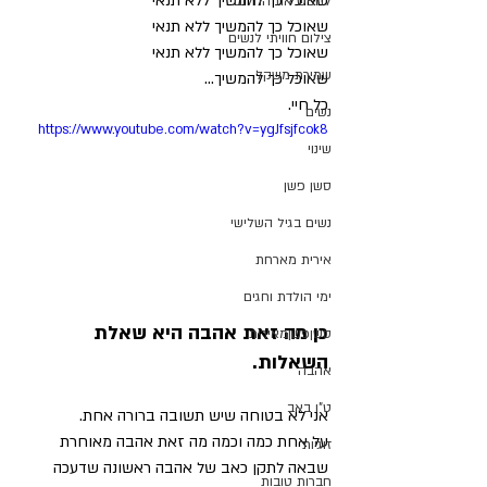
שאוכל כך להמשיך ללא תנאי
לחפש את החלום.
שאוכל כך להמשיך ללא תנאי
צילום חוויתי לנשים
שאוכל כך להמשיך ללא תנאי
שמירת משקל
שאוכל כך להמשיך...
כל חיי.
נשים
https://www.youtube.com/watch?v=ygJfsjfcok8
שינוי
סשן פשן
נשים בגיל השלישי
אירית מארחת
ימי הולדת וחגים
כן מה זאת אהבה היא שאלת 
סשןפשןמאירית
השאלות.
אהבה
ט"ו באב
אני לא בטוחה שיש תשובה ברורה אחת.
על אחת כמה וכמה מה זאת אהבה מאוחרת 
זוגיות
שבאה לתקן כאב של אהבה ראשונה שדעכה 
חברות טובות