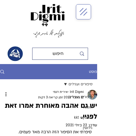
העגילים של אירית דגמי
פוסט
סיפורים ועגילים
Irit Digmi -אירית דגמי
סיפורים ועגילים
12 בפבר׳ 2021
זמן קריאה 3 דקות
יש גם אהבה מאוחרת אמרו זאת
אופנה
לפניי.
kkt eydurh
עודכן:
22 ביולי 2021
גירושין
סיפרתי את הסיפור הזה הרבה מאד פעמים.