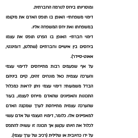
ומוסריותו ביחס לנורמה החברתית.
דימוי משפחתי- האופן בו תופס האדם את מיקומו 
במשפחתו ואת יחס המשפחה אליו.
דימוי חברתי- האופן בו הפרט תופס את עצמו 
ביחסים בין אישיים וחברתיים (שתלטן, דומיננטי, 
אאוט-סיידר).
על אף שפעמים רבות מתייחסים לדימוי עצמי 
והערכה עצמית כאל מונחים זהים, קיים ביניהם 
הבדל משמעותי: דימוי עצמי ניתן לראות כמכלול 
התכונות והאפיונים שהאדם מייחס לעצמו, בעוד 
שהערכה עצמית מתייחסת לערך שמקנה האדם 
למאפיינים אלו. כלומר, דימויו העצמי של אדם עשוי 
לכלול את היותו עקשן אך תכונה זו עשויה להתפס 
על ידו כחיובית או שלילית (רכיב של ערך עצמי).