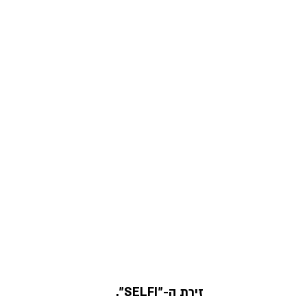
 זירת ה-"SELFI".