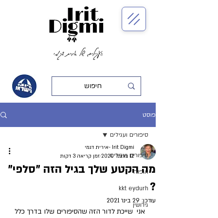
העגילים של אירית דגמי
פוסט
סיפורים ועגילים
Irit Digmi -אירית דגמי
סיפורים ועגילים
12 בדצמ׳ 2020
זמן קריאה 3 דקות
מה הקטע שלך בגיל הזה "סלפי"
אופנה
?
kkt eydurh
עודכן:
29 בינו׳ 2021
גירושין
 אני  שייכת לדור הזה שהסיפורים שלו בדרך כלל  