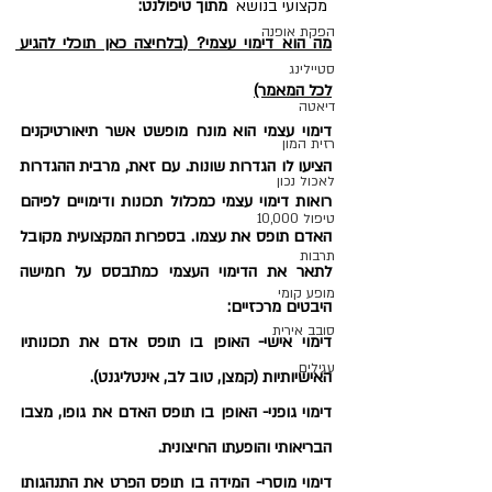
 מקצועי בנושא  
מתוך טיפולנט:
הפקת אופנה
מה הוא דימוי עצמי? (בלחיצה כאן תוכלי להגיע 
סטיילינג
לכל המאמר)
דיאטה
דימוי עצמי הוא מונח מופשט אשר תיאורטיקנים 
רזית המון
הציעו לו הגדרות שונות. עם זאת, מרבית ההגדרות 
לאכול נכון
רואות דימוי עצמי כמכלול תכונות ודימויים לפיהם 
טיפול 10,000
האדם תופס את עצמו. בספרות המקצועית מקובל 
תרבות
לתאר את הדימוי העצמי כמתבסס על חמישה 
מופע קומי
היבטים מרכזיים:
סובב אירית
דימוי אישי- האופן בו תופס אדם את תכונותיו 
עגילים
האישיותיות (קמצן, טוב לב, אינטליגנט).
דימוי גופני- האופן בו תופס האדם את גופו, מצבו 
הבריאותי והופעתו החיצונית.
דימוי מוסרי- המידה בו תופס הפרט את התנהגותו 