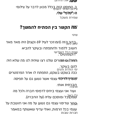
שם.
לחפש את החלום.
ב. הפוסט הזה בכלל מכוון לדבר על צילומי 
צילום חוויתי לנשים
ה-:"סלפי" שלי.
שמירת משקל
נשים
מה הקשר בין הפתיח להמשך?
שינוי
 בדור הזה (המוזכר לעיל 69 וקצת) היה מאד מאד 
סשן פשן
חשוב ללמוד ולהתפתח ובעיקר להביא 
נשים בגיל השלישי
"דוקומנטים".
למה? כי ההורים שלנו רצו שיהיה לנו מה שלא היה 
אירית מארחת
להם בעיקר.
ימי הולדת וחגים
ככה בשקט בשקט, התפתח לו אחד הפרמטרים 
סשןפשןמאירית
ששייך לדימוי עצמי אשר נשען גם על תפיסה 
חברתית אותי.
אהבה
 ועוד אני ועצמי ביחס לדפוסי חברה ולכל מה 
ט"ו באב
שמקובל ומוסכם עליה (על החברה).
ברור שדימוי עצמי גם נשען על מה אני חושבת על 
זוגיות
עצמי בכל הרמות, ואולי עדיף שאשתף במאמר
חברות טובות