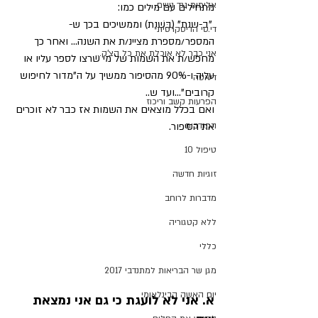
אלימות נגד נשים.
מתחילים עם מילים כמו:
 "ב-שנת" (בִּשְׁנַת) וממשיכים בכך ש- 
די.סי הדיסקרטית
המספר/מספרת מציינ/ת את השנה... ואחר כך 
אני כבר לא אוכלת את כל הצ'ק...
מחפש/ת את השמות של מי שרצו לספר עליו או 
עליה ו-90% מהסיפור ממשיך על ה"מדור לחיפוש 
דיאטה
קרובים"...ועד ש.. 
הפרעות קשב וריכוז
ואם בכלל מוצאים את השמות אז כבר לא זוכרים 
התנדבות
את הסיפור.
טיפול 10
זוגיות חדשה
מדברות לרוחב
ללא קטגוריה
כללי
מגן שר הבריאות למתנדבי 2017
יום האשה הבינלאומי
א. אני לא לועגת כי גם אני נמצאת 