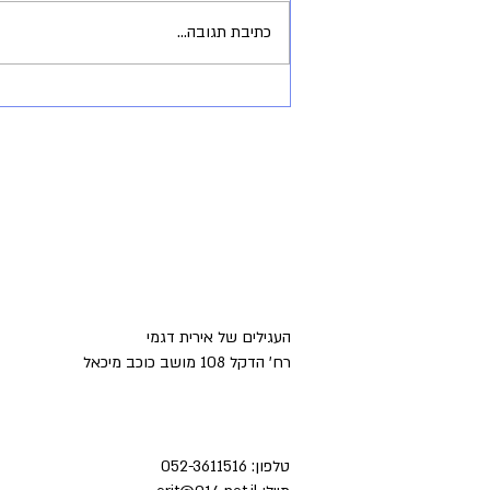
כתיבת תגובה...
אני שמחה להיפרד ממך...
העגילים של אירית דגמי
רח' הדקל 108 מושב כוכב מיכאל
טלפון:
052-3611516