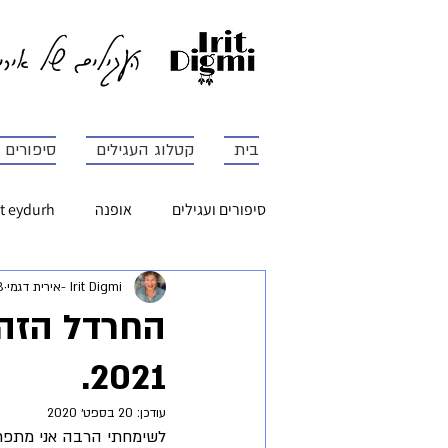
העגילים של איר
בית
קטלוג העגילים
סיפורים ו
סיפורים ועגילים
אופנה
t eydurh
Irit Digmi -אירית דגמי
18 בס
דיאטה
הפרעות קשב וריכוז
2021.
מגן שר הבריאות למתנדבי 2017
עודכן:
20 בספט׳ 2020
לשימחתי הרבה אני מתפרנס