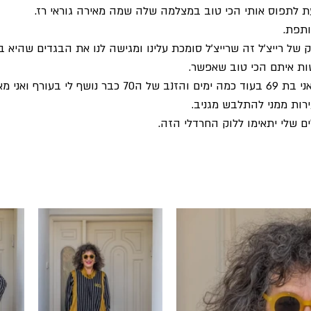
שלישי
אירית מארחת
ימי הולדת וחגים
סשןפשןמאירית
 לתפוס אותי הכי טוב במצלמה שלה שמה מאירה גוראי רז.
ותפת.
 של רייצ'ל זה שרייצ'ל סומכת עלינו ומגישה לנו את הבגדים שהיא ב
שות איתם הכי טוב שאפשר.
אני לא מתביישת לספר שאני בת 69 בעוד כמה ימים והזנב של ה70 כב
ירות ממני להתלבש מגניב.
ם שלי יתאימו ללוק החרדלי הזה.