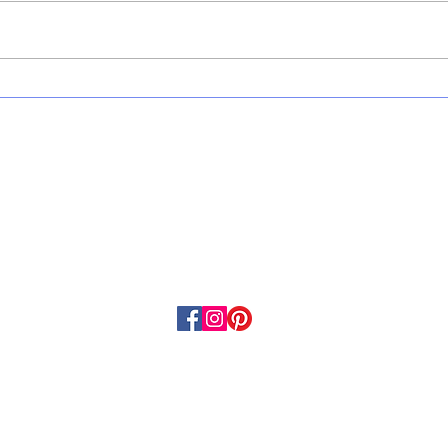
רקוויאם "לטיולים" שלי בחו"ל.
גבירה 
אותה