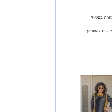
אהבה
ט"ו באב
חרה בסטייל 
ר נושף לי בעורף ואני מאושרת להשפיע 