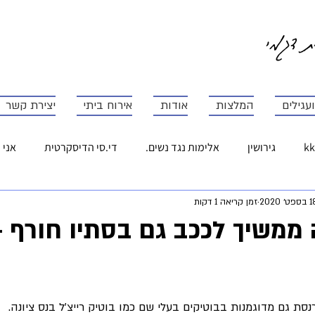
ית דגמי
עגילים
המלצות
אודות
אירוח ביתי
יצירת קשר
kk
גירושין
אלימות נגד נשים.
די.סי הדיסקרטית
אני 
פט׳ 2020
זמן קריאה 1 דקות
התנדבות
טיפול 10
זוגיות חדשה
מדברות לרוחב
ל
הח
יום האשה הבינלאומי
לחפש את החלום.
צילום חוויתי לנשים
ת גם מדוגמנות בבוטיקים בעלי שם כמו בוטיק רייצ'ל בנס ציונה.