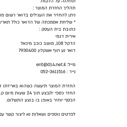
תחולנה על הלקוח.
תהליך החזרת המוצר :
ניתן להחזיר את העגילים בדואר רשום מהיר תוך 24 שעות מקב
* שליחת אסמכתה של הדואר כולל תאריך 
כתובת בית העסק :
אירית דגמי
הדקל 108, מושב כוכב מיכאל
דואר נע חוף אשקלון 7930400
מייל:
erit@014.net.il
נייד : 052-3611516
החזרת המוצר תיעשה כשהוא באריזתו המקורית בצירוף
החזר כספי יתבצע תוך 24 שעות מיום קבלת המשלוח החוזר, בניכוי דמי המשלוח
הכסף יוחזר באופן בו בוצע התשלום.
לפרטים נוספים ושאלות נא ליצור קשר עם אירית 516