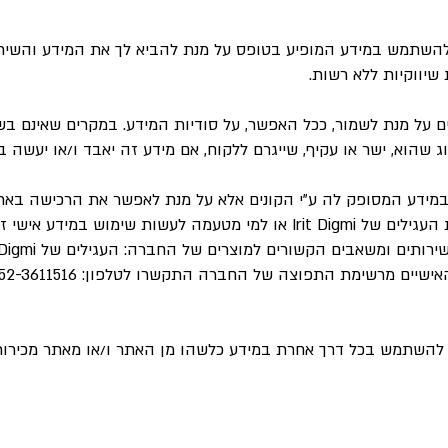
ים של Irit Digmi רשאיות להשתמש במידע המופיע בטופס על מנת להביא לך את המיד
שיווקיות ללא רשות.
 על מנת לשמור, ככל האפשר, על סודיות המידע. במקרים שאינם בשל
שהוא, ישר או עקיף, שייגרם ללקוח, אם מידע זה יאבד ו/או יעשה ב
ידע המסופק לה ע"י הקונים אלא על מנת לאפשר את הרכישה באתר 
• כפתור "שלח" יש משום הסכמה לחברת העגילים של Irit Digmi או למי מטעמה
ותים ומשאבים הקשורים למוצרים של החברה: העגילים של Irit Digmi.
ו להשתמש בכל דרך אחרת במידע כלשהו מן האתר ו/או מאתר מכירו