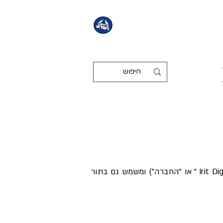
("האתר") המופעל ע"י חברת _העגילים של Irit Digmi ("העגילים של Irit Digmi " או "החברה") ומשמש גם בתור