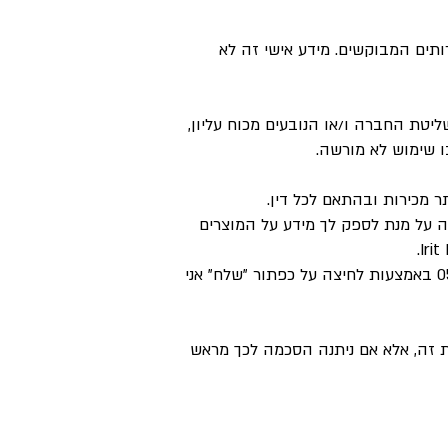
ע והשירותים המבוקשים. מידע אישי זה לא
יטת החברה ו/או הנובעים מכוח עליון,
ו שימוש לא מורשה.
מכירות ובהתאם לכל דין.
 לעשות שימוש במידע אישי זה על מנת לספק לך מידע על המוצרים
באם תחפצו להסיר בכל עת את פרטייך האישיים מרשימת התפוצה של החברה התקשרו לטלפון: 052-3611516 באמצעות לחיצה על כפתור "שלח" אני
ת זה, אלא אם ניתנה הסכמה לכך מראש