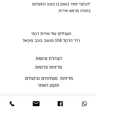
*הכסף יוחזר באופן בו בוצע התשלום
בתודה מראש אירית.
העגילים של אירית דגמי
רח' הדקל 108 מושב כוכב מיכאל
הצהרת נגישות
מדיניות פרטיות
מדיניות משלוחים וביטולים ​
תקנון האתר
א'-ה' בין השעות 9:00-17:00
ו' עד השעה 14:00
שבת סגור
ניתן לסלוק באתר באמצעות