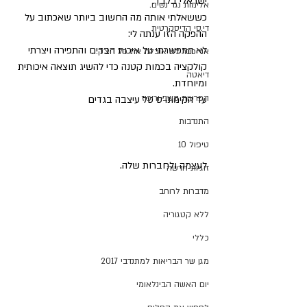
ישראלי בלבד.
אלימות נגד נשים.
כששאלתי אותה מה החשוב ביותר שאכתוב על 
די.סי הדיסקרטית
ההפקה הזו ענתה לי: 
לא התפשרתי על איכות הבדים והתפירה ויצרתי 
אני כבר לא אוכלת את כל הצ'ק...
קולקציה בכמות קטנה כדי להשיג תוצאה איכותית 
דיאטה
ומיוחדת.
הפרעות קשב וריכוז
עד הקימונו'ס טל עיצבה בגדים 
התנדבות
טיפול 10
לעצמה ולחברות שלה.
זוגיות חדשה
מדברות לרוחב
ללא קטגוריה
כללי
מגן שר הבריאות למתנדבי 2017
יום האשה הבינלאומי