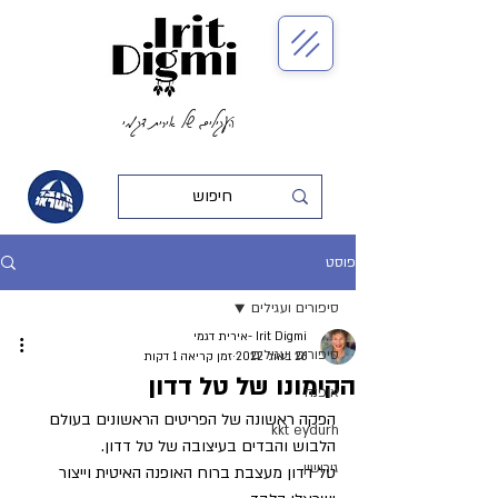
העגילים של אירית דגמי
פוסט
סיפורים ועגילים
Irit Digmi -אירית דגמי
סיפורים ועגילים
26 באוג׳ 2022
זמן קריאה 1 דקות
הקימונו של טל דדון
אופנה
הפקה ראשונה של הפריטים הראשונים בעולם 
kkt eydurh
הלבוש והבדים בעיצובה של טל דדון.
גירושין
טל דדון מעצבת ברוח האופנה האיטית וייצור 