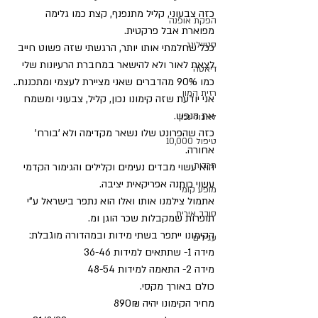
כזה צבעוני, קליל מתנפנף, קצת כמו גלימה 
הפקת אופנה
מפוארת אבל פרקטית.
סטיילינג
ככל שחלמתי אותו יותר, הרגשתי שזה פשוט חייב 
לצאת לאור ולא להישאר במחברת הרעיונות שלי 
דיאטה
כמו 90% מהדברים שאני מציירת לעצמי ומתכננת..
רזית המון
אני יודעת שזה קימונו נכון, קליל, צבעוני ומשמח 
את הנפש.
לאכול נכון
כזה שהפרונט שלו נשאר מקדימה ולא 'בורח' 
טיפול 10,000
אחורה.
תרבות
הוא עשוי מבדים נעימים וקלילים והגימור הקדמי 
עשוי כותנה אפריקאית יציבה.
מופע קומי
אתמול צילמנו אותו ואלו הוא נתפר בישראל ע"י 
סובב אירית
תופרות שמקבלות שכר הוגן ומ.
הקימונו ייתפר בשתי מידות ובמהדורה מוגבלת:
עגילים
מידה 1- שתתאים למידות 36-46
מידה 2- התאמה למידות 48-54
כולם באורך מקסי.
מחיר הקימונו יהיה 890₪