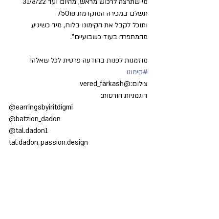
מי שתרצה לרכוש מראש, מהיום ועד 31/8/22 
תשלם במכירה המוקדמת 750₪
ותוכל לקבל את הקימונו בלוח, מיד כשיגיע 
מהמתפרה בעוד כשבועיים".
מוזמנות לפנות בהודעה פרטית לכל שאלה!
#קימונו
צילום:@vered_farkash
דוגמניות הורסות:
@earringsbyiritdigmi
@batzion_dadon
@tal.dadon1
tal.dadon_passion.design