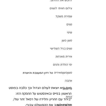
לחפש את החלום.
צילום חוויתי לנשים
שמירת משקל
נשים
שינוי
סשן פשן
נשים בגיל השלישי
אירית מארחת
ימי הולדת וחגים
סשןפשןמאירית
טל דדון המעצבת והיוצרת
אהבה
היום היא יוצאת לעולם הגדול וכך כתבה בפוסט 
ט"ו באב
הראשון בפייס ובאינסטוש על ההפקה הזו:
זוגיות
"ביחד עם ההריון והלידה של רפאל זהר שלי, 
חלמתי לעצב את ההמושלם עבורי.
חברות טובות