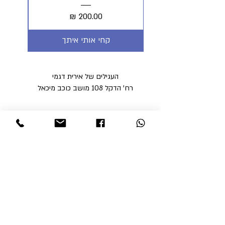
מחיר
קחי אותי איתך
העגילים של אירית דגמי
רח' הדקל 108 מושב כוכב מיכאל
הצהרת נגישות
מדיניות פרטיות
מדיניות משלוחים וביטולים ​
תקנון האתר
א'-ה' בין השעות 9:00-17:00
ו' עד השעה 14:00
שבת סגור
ניתן לסלוק באתר באמצעות