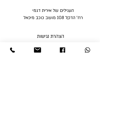
העגילים של אירית דגמי
רח' הדקל 108 מושב כוכב מיכאל
הצהרת נגישות
מדיניות פרטיות
מדיניות משלוחים וביטולים ​
תקנון האתר
א'-ה' בין השעות 9:00-17:00
ו' עד השעה 14:00
שבת סגור
ניתן לסלוק באתר באמצעות
קבלי עדכונים והטבות