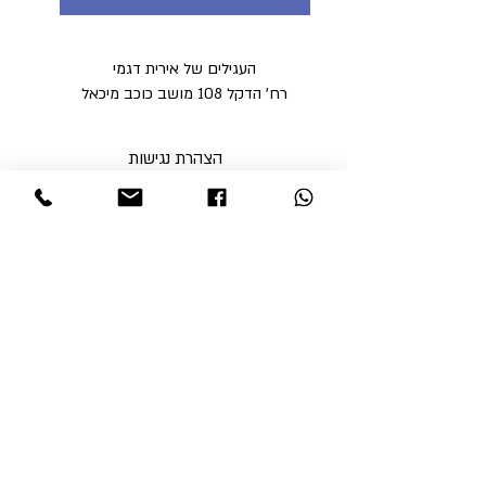
העגילים של אירית דגמי
רח' הדקל 108 מושב כוכב מיכאל
הצהרת נגישות
מדיניות פרטיות
מדיניות משלוחים וביטולים ​
תקנון האתר
א'-ה' בין השעות 9:00-17:00
ו' עד השעה 14:00
שבת סגור
ניתן לסלוק באתר באמצעות
קבלי עדכונים והטבות