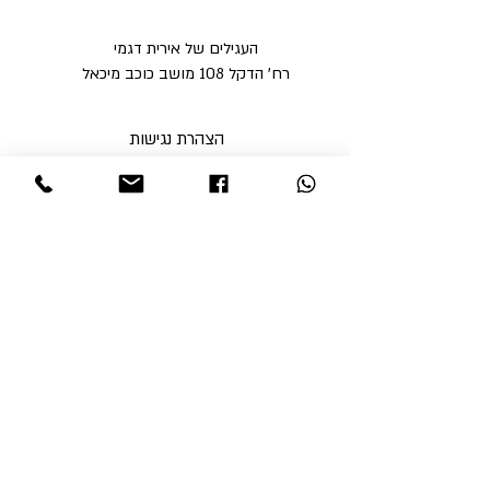
העגילים של אירית דגמי
רח' הדקל 108 מושב כוכב מיכאל
הצהרת נגישות
מדיניות פרטיות
מדיניות משלוחים וביטולים ​
תקנון האתר
א'-ה' בין השעות 9:00-17:00
ו' עד השעה 14:00
שבת סגור
ניתן לסלוק באתר באמצעות
קבלי עדכונים והטבות