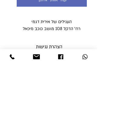
העגילים של אירית דגמי
רח' הדקל 108 מושב כוכב מיכאל
הצהרת נגישות
מדיניות פרטיות
מדיניות משלוחים וביטולים ​
תקנון האתר
א'-ה' בין השעות 9:00-17:00
ו' עד השעה 14:00
שבת סגור
ניתן לסלוק באתר באמצעות
קבלי עדכונים והטבות