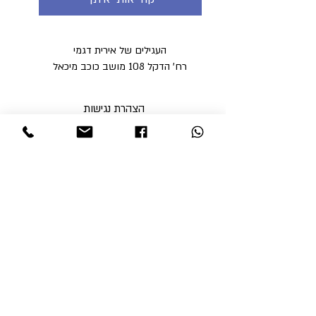
העגילים של אירית דגמי
רח' הדקל 108 מושב כוכב מיכאל
הצהרת נגישות
מדיניות פרטיות
מדיניות משלוחים וביטולים ​
תקנון האתר
א'-ה' בין השעות 9:00-17:00
ו' עד השעה 14:00
שבת סגור
ניתן לסלוק באתר באמצעות
קבלי עדכונים והטבות