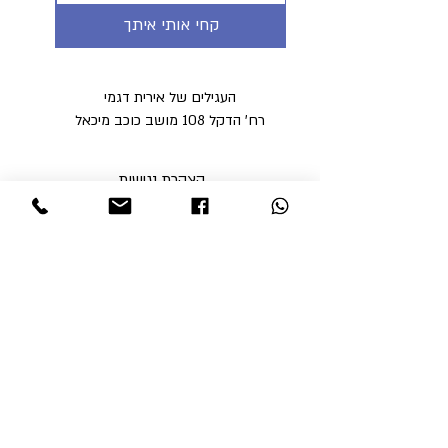
קחי אותי איתך
העגילים של אירית דגמי
רח' הדקל 108 מושב כוכב מיכאל
הצהרת נגישות
מדיניות פרטיות
מדיניות משלוחים וביטולים ​
תקנון האתר
א'-ה' בין השעות 9:00-17:00
ו' עד השעה 14:00
שבת סגור
ניתן לסלוק באתר באמצעות