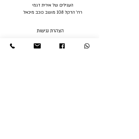
העגילים של אירית דגמי
רח' הדקל 108 מושב כוכב מיכאל
הצהרת נגישות
מדיניות פרטיות
מדיניות משלוחים וביטולים ​
תקנון האתר
א'-ה' בין השעות 9:00-17:00
ו' עד השעה 14:00
שבת סגור
ניתן לסלוק באתר באמצעות
קבלי עדכונים והטבות