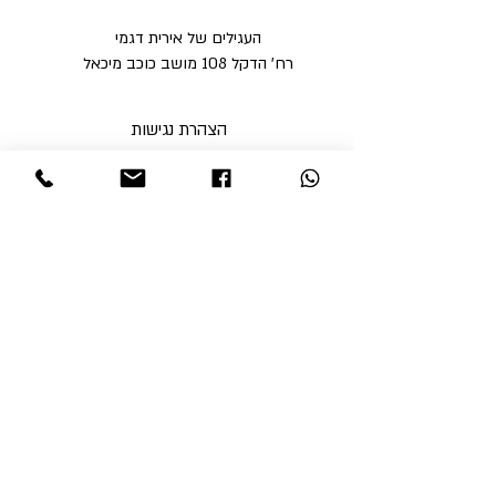
העגילים של אירית דגמי
רח' הדקל 108 מושב כוכב מיכאל
הצהרת נגישות
מדיניות פרטיות
מדיניות משלוחים וביטולים ​
תקנון האתר
א'-ה' בין השעות 9:00-17:00
ו' עד השעה 14:00
שבת סגור
ניתן לסלוק באתר באמצעות
קבלי עדכונים והטבות