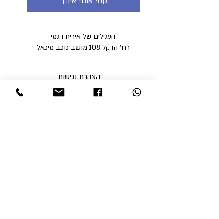
קחי אותי איתך
העגילים של אירית דגמי
רח' הדקל 108 מושב כוכב מיכאל
הצהרת נגישות
מדיניות פרטיות
מדיניות משלוחים וביטולים ​
תקנון האתר
א'-ה' בין השעות 9:00-17:00
ו' עד השעה 14:00
שבת סגור
ניתן לסלוק באתר באמצעות