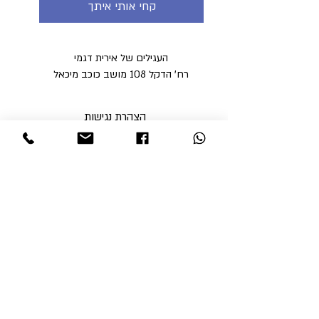
קחי אותי איתך
העגילים של אירית דגמי
רח' הדקל 108 מושב כוכב מיכאל
הצהרת נגישות
מדיניות פרטיות
מדיניות משלוחים וביטולים ​
תקנון האתר
א'-ה' בין השעות 9:00-17:00
ו' עד השעה 14:00
שבת סגור
ניתן לסלוק באתר באמצעות