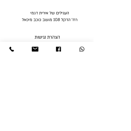
העגילים של אירית דגמי
רח' הדקל 108 מושב כוכב מיכאל
הצהרת נגישות
מדיניות פרטיות
מדיניות משלוחים וביטולים ​
תקנון האתר
א'-ה' בין השעות 9:00-17:00
ו' עד השעה 14:00
שבת סגור
ניתן לסלוק באתר באמצעות
קבלי עדכונים והטבות