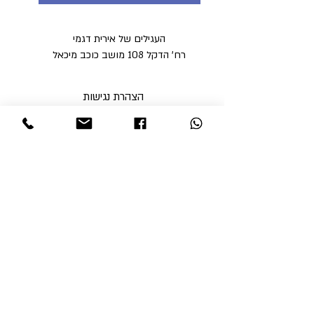
העגילים של אירית דגמי
רח' הדקל 108 מושב כוכב מיכאל
הצהרת נגישות
מדיניות פרטיות
מדיניות משלוחים וביטולים ​
תקנון האתר
א'-ה' בין השעות 9:00-17:00
ו' עד השעה 14:00
שבת סגור
ניתן לסלוק באתר באמצעות
קבלי עדכונים והטבות