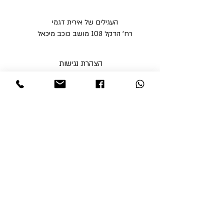
העגילים של אירית דגמי
רח' הדקל 108 מושב כוכב מיכאל
הצהרת נגישות
מדיניות פרטיות
מדיניות משלוחים וביטולים ​
תקנון האתר
א'-ה' בין השעות 9:00-17:00
ו' עד השעה 14:00
שבת סגור
ניתן לסלוק באתר באמצעות
קבלי עדכונים והטבות