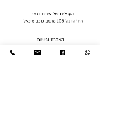
העגילים של אירית דגמי
רח' הדקל 108 מושב כוכב מיכאל
הצהרת נגישות
מדיניות פרטיות
מדיניות משלוחים וביטולים ​
תקנון האתר
א'-ה' בין השעות 9:00-17:00
ו' עד השעה 14:00
שבת סגור
ניתן לסלוק באתר באמצעות
קבלי עדכונים והטבות