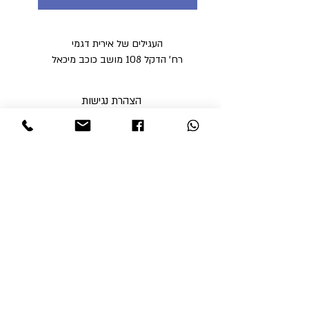
העגילים של אירית דגמי
רח' הדקל 108 מושב כוכב מיכאל
הצהרת נגישות
מדיניות פרטיות
מדיניות משלוחים וביטולים ​
תקנון האתר
א'-ה' בין השעות 9:00-17:00
ו' עד השעה 14:00
שבת סגור
ניתן לסלוק באתר באמצעות
קבלי עדכונים והטבות