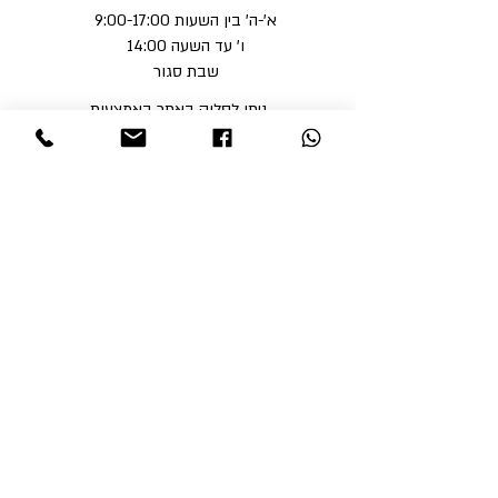
א'-ה' בין השעות 9:00-17:00
ו' עד השעה 14:00
שבת סגור
ניתן לסלוק באתר באמצעות
קבלי עדכונים והטבות
מאשר\ת שקראתי את מדיניות הפרטיות של
האתר
לתקנון
הצטרפי עכשיו