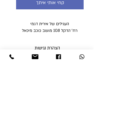
קחי אותי איתך
העגילים של אירית דגמי
רח' הדקל 108 מושב כוכב מיכאל
הצהרת נגישות
מדיניות פרטיות
מדיניות משלוחים וביטולים ​
תקנון האתר
א'-ה' בין השעות 9:00-17:00
ו' עד השעה 14:00
שבת סגור
ניתן לסלוק באתר באמצעות