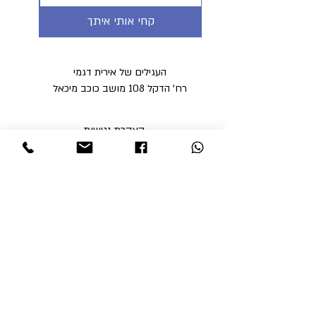
קחי אותי איתך
העגילים של אירית דגמי
רח' הדקל 108 מושב כוכב מיכאל
הצהרת נגישות
מדיניות פרטיות
מדיניות משלוחים וביטולים ​
תקנון האתר
א'-ה' בין השעות 9:00-17:00
ו' עד השעה 14:00
שבת סגור
ניתן לסלוק באתר באמצעות