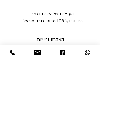
העגילים של אירית דגמי
רח' הדקל 108 מושב כוכב מיכאל
הצהרת נגישות
מדיניות פרטיות
מדיניות משלוחים וביטולים ​
תקנון האתר
א'-ה' בין השעות 9:00-17:00
ו' עד השעה 14:00
שבת סגור
ניתן לסלוק באתר באמצעות
קבלי עדכונים והטבות