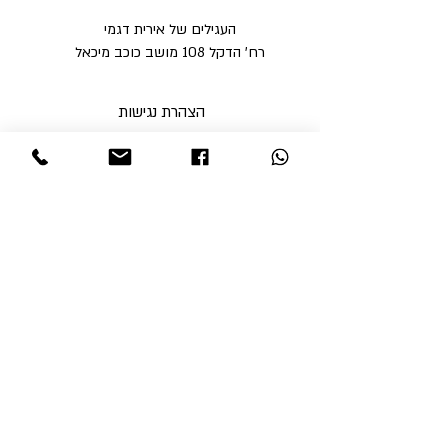
העגילים של אירית דגמי
רח' הדקל 108 מושב כוכב מיכאל
הצהרת נגישות
מדיניות פרטיות
מדיניות משלוחים וביטולים ​
תקנון האתר
א'-ה' בין השעות 9:00-17:00
ו' עד השעה 14:00
שבת סגור
ניתן לסלוק באתר באמצעות
קבלי עדכונים והטבות