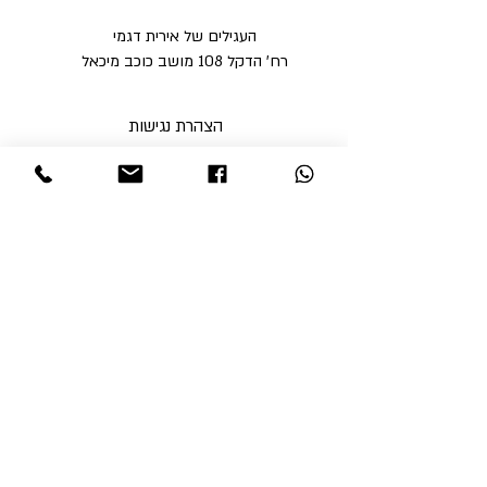
העגילים של אירית דגמי
רח' הדקל 108 מושב כוכב מיכאל
הצהרת נגישות
מדיניות פרטיות
מדיניות משלוחים וביטולים ​
תקנון האתר
א'-ה' בין השעות 9:00-17:00
ו' עד השעה 14:00
שבת סגור
ניתן לסלוק באתר באמצעות
קבלי עדכונים והטבות