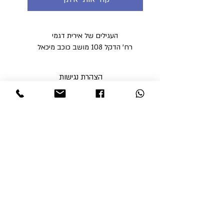
העגילים של אירית דגמי
רח' הדקל 108 מושב כוכב מיכאל
הצהרת נגישות
מדיניות פרטיות
מדיניות משלוחים וביטולים ​
תקנון האתר
א'-ה' בין השעות 9:00-17:00
ו' עד השעה 14:00
שבת סגור
ניתן לסלוק באתר באמצעות
קבלי עדכונים והטבות