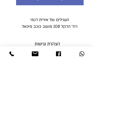
העגילים של אירית דגמי
רח' הדקל 108 מושב כוכב מיכאל
הצהרת נגישות
מדיניות פרטיות
מדיניות משלוחים וביטולים ​
תקנון האתר
א'-ה' בין השעות 9:00-17:00
ו' עד השעה 14:00
שבת סגור
ניתן לסלוק באתר באמצעות
קבלי עדכונים והטבות